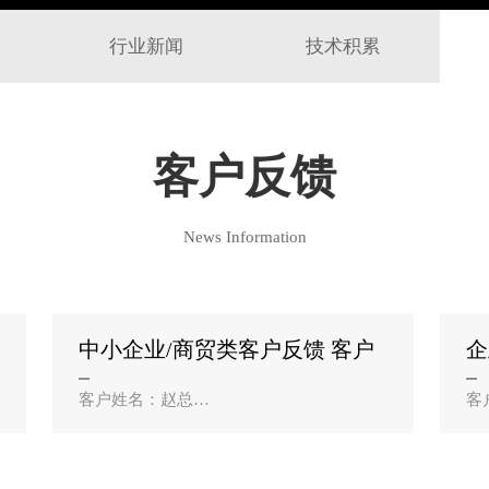
行业新闻
技术积累
客户反馈
News Information
中小企业/商贸类客户反馈 客户
企
姓名：赵总？
户
客户姓名：赵总
客
公司名称：沈阳盛达建材商贸有限公司
公
合作业务：建材商城小程序
合
做建材批发，之前一直靠线下跑业务，成
律
本高效率低。沈阳优创云科技给我们开发
靠