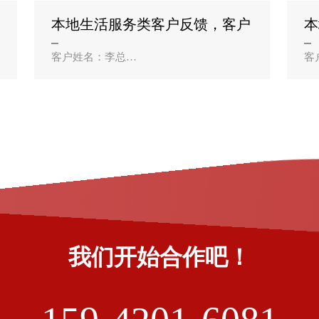
的建材小程序，能展示产品..
科
本地生活服务类客户反馈，客户
本
姓名：李总？
姓
客户姓名：李总
客
公司名称：沈阳皇姑区顺通汽车维修厂
公
合作业务：汽修行业小程序+GEO优化
心
开汽修厂十几年，老客户居多，新客户一
合
直拉不来。找沈阳优创云科技做了专属小
之
程序，还做了本地G..
一
客
我们开始合作吧！