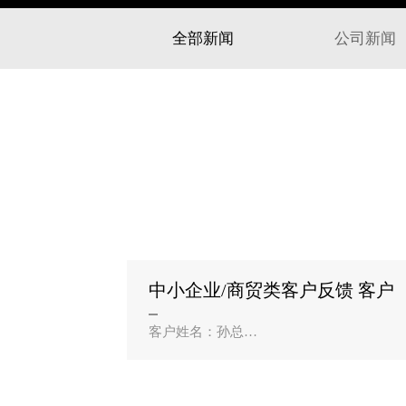
全部新闻
公司新闻
中小企业/商贸类客户反馈 客户
姓名：孙总？
客户姓名：孙总
公司名称：盘锦辽东湾绿源生鲜超市
合作业务：社区团购小程序
开生鲜超市想做社区配送，找了好几家公
司，要么价格太高，要么不懂本地需求。