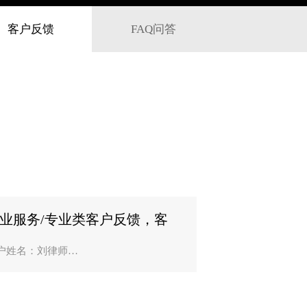
客户反馈
FAQ问答
业服务/专业类客户反馈，客
姓名：刘律师？
户姓名：刘律师
司名称：辽宁诚至律师事务所（沈阳）
作业务：GEO专业建站+关键词优化
师行业很看重本地曝光，之前官网排名
后，客户很难找到我们。和沈阳优创云