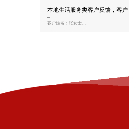
沈阳优创云科技性价比很高，小..
本地生活服务类客户反馈，客户
姓名：张女士？
客户姓名：张女士
公司名称：盘锦大洼区悦享美容养生馆
合作业务：美容预约小程序
店里一直靠微信登记预约，经常记错时
间、漏单，客户体验特别差。找优创云做
了预约小程序，客户线上就..