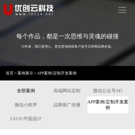
每个作品，都是一次思维与灵魂的碰撞
10年来，我们更用心、更负责地协助客户提升互联网品牌价值。
首页
>
案例展示
>
APP案例/定制开发案例
全部案例
高端网站定制
微信公众号/H5
APP案例/定制开发案
微信小程序
品牌推广传播
例
UI/UE/平面设计